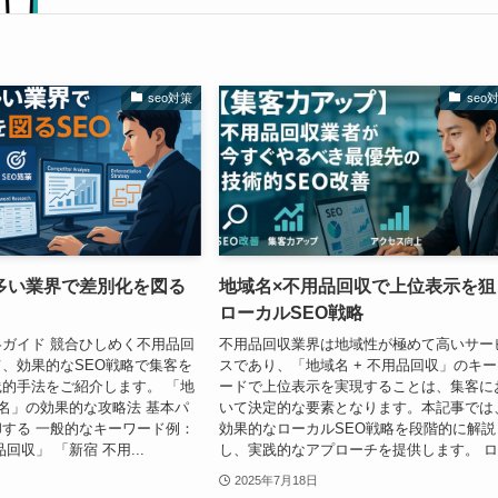
seo対策
seo
多い業界で差別化を図る
地域名×不用品回収で上位表示を狙
ローカルSEO戦略
ガイド 競合ひしめく不用品回
不用品回収業界は地域性が極めて高いサー
、効果的なSEO戦略で集客を
スであり、「地域名 + 不用品回収」のキ
的手法をご紹介します。 「地
ードで上位表示を実現することは、集客に
名」の効果的な攻略法 基本パ
いて決定的な要素となります。本記事では
する 一般的なキーワード例：
効果的なローカルSEO戦略を段階的に解説
回収」 「新宿 不用...
し、実践的なアプローチを提供します。 ロ.
2025年7月18日