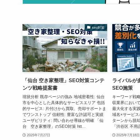
seo対策
「仙台 空き家整理」SEO対策コンテ
ライバルが
ンツ戦略提案書
SEO施策
現状分析 既存ページの強み 地域密着性: 仙台
キーワード戦略
市を中心とした具体的なサービスエリア 包括
収業界において
的サービス: 片付けから買取、売却サポートま
最大化する実践
でワンストップ 信頼性: 豊富な許認可と実績
域名×サービス
ユーザビリティ: 問い合わせ導線が明確 「仙
ターンから脱却
台 空き家整理」のSEO対策 htt...
「渋谷区 不用品
2025年7月27日
2025年7月18日