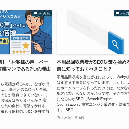
seo対策
seo
増】「お客様の声」ペー
不用品回収業者がSEO対策を始め
営業マンである7つの理由
前に知っておくべきこと？
不用品回収業を営む皆様にとって、Web集
はますます重要になっています。しかし、
から電話は鳴るのに、なぜか成
だホームページを作っただけでは、なかな
…。 競合との見積もり合戦
集客に繋がらないのが現状です。そこで重
格でしか勝負できていない…。
になるのがSEO（Search Engine
お悩みはありませんか？ 実
Optimization：検索エンジン最適化）対策
あなたの会社に電話をかける
す。 SEO...
見積もり依頼のボタンを押す前
2024年12月25日