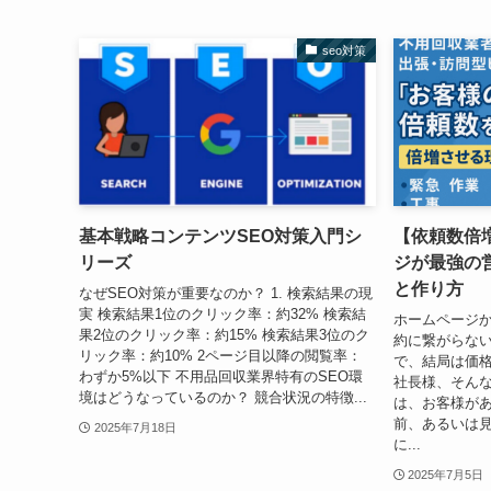
seo対策
基本戦略コンテンツSEO対策入門シ
【依頼数倍
リーズ
ジが最強の
と作り方
なぜSEO対策が重要なのか？ 1. 検索結果の現
実 検索結果1位のクリック率：約32% 検索結
ホームページ
果2位のクリック率：約15% 検索結果3位のク
約に繋がらない
リック率：約10% 2ページ目以降の閲覧率：
で、結局は価
わずか5%以下 不用品回収業界特有のSEO環
社長様、そんな
境はどうなっているのか？ 競合状況の特徴...
は、お客様が
前、あるいは
2025年7月18日
に...
2025年7月5日