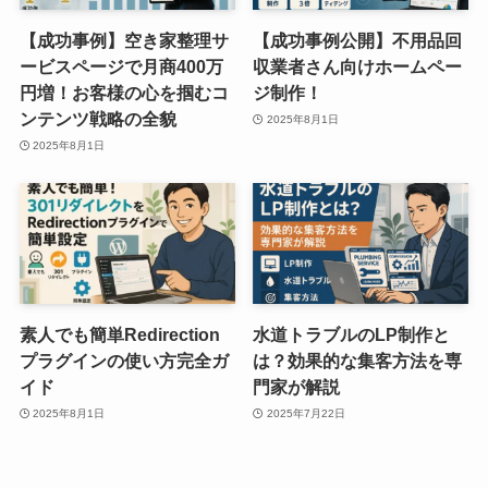
【成功事例】空き家整理サ
【成功事例公開】不用品回
ービスページで月商400万
収業者さん向けホームペー
円増！お客様の心を掴むコ
ジ制作！
ンテンツ戦略の全貌
2025年8月1日
2025年8月1日
素人でも簡単Redirection
水道トラブルのLP制作と
プラグインの使い方完全ガ
は？効果的な集客方法を専
イド
門家が解説
2025年8月1日
2025年7月22日